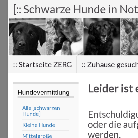
[:: Schwarze Hunde in Not
:: Startseite ZERG
:: Zuhause gesuc
Leider ist
Hundevermittlung
Alle [schwarzen
Entschuldig
Hunde]
oder die au
Kleine Hunde
werden.
Mittelgroße