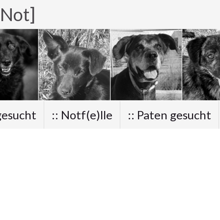
 Not]
gesucht
:: Notf(e)lle
:: Paten gesucht