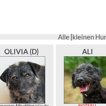
Alle [kleinen Hu
OLIVIA (D)
ALI
hnauzer-Mischling
Hündin
NOTFALL