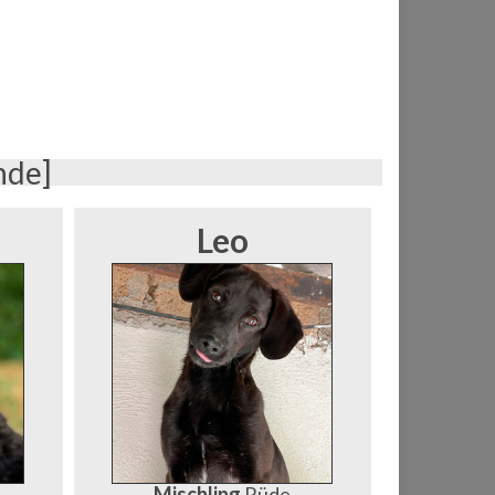
nde]
Leo
Mischling
Rüde