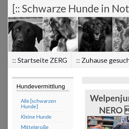
[:: Schwarze Hunde in Not
:: Startseite ZERG
:: Zuhause gesuc
Hundevermittlung
Welpenju
Alle [schwarzen
Hunde]
NERO 
Kleine Hunde
Mittelgroße