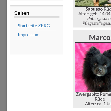
Sabueso
Rü
Seiten
Alter: geb. 14.0
Paten gesuch
Pflegestelle ges
Startseite ZERG
Impressum
Marco
Zwergspitz Pome
Rüde
Alter: ca. 1 J