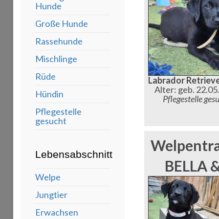
Hunde
Große Hunde
Rassehunde
Mischlinge
Rüde
Labrador Retriev
Alter: geb. 22.0
Hündin
Pflegestelle ges
Pflegestelle
gesucht
Welpentr
Lebensabschnitt
BELLA 
Welpe
Jungtier
Erwachsen